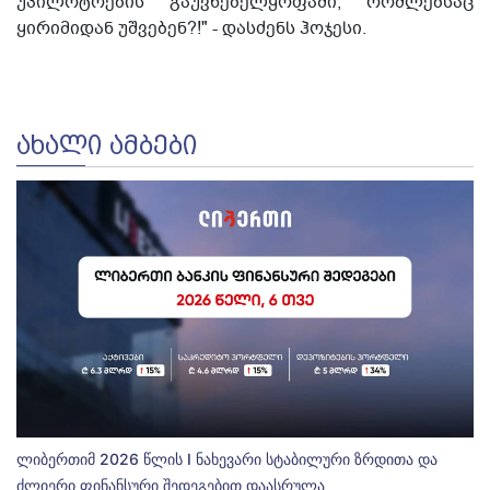
უპილოტოების გაუვნებელყოფაში, რომლებსაც
ყირიმიდან უშვებენ?!" - დასძენს ჰოჯესი.
ᲐᲮᲐᲚᲘ ᲐᲛᲑᲔᲑᲘ
ლიბერთიმ 2026 წლის I ნახევარი სტაბილური ზრდითა და
ძლიერი ფინანსური შედეგებით დაასრულა