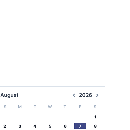
August
2026
S
M
T
W
T
F
S
1
2
3
4
5
6
7
8