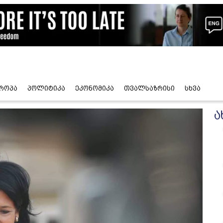
როპა
პოლიტიკა
ეკონომიკა
თვალსაზრისი
სხვა
ა