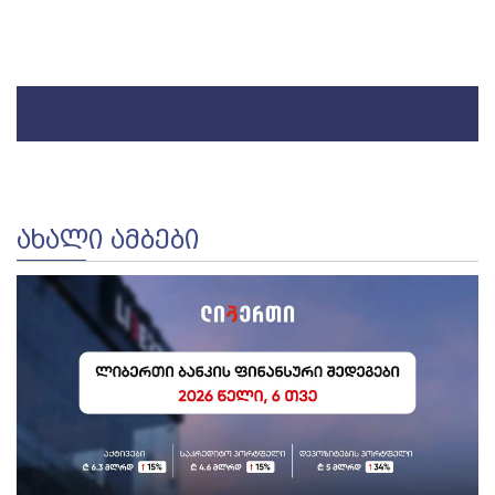
ᲐᲮᲐᲚᲘ ᲐᲛᲑᲔᲑᲘ