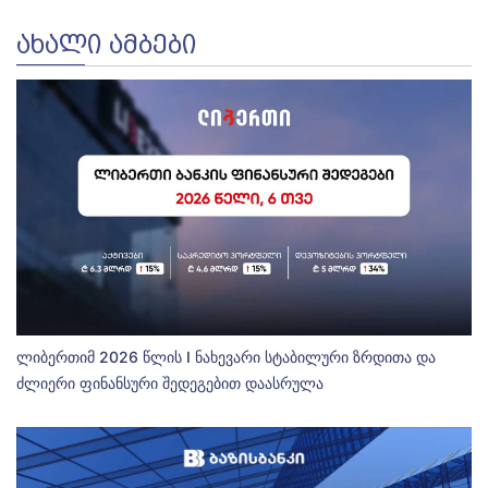
ᲐᲮᲐᲚᲘ ᲐᲛᲑᲔᲑᲘ
ლიბერთიმ 2026 წლის I ნახევარი სტაბილური ზრდითა და
ძლიერი ფინანსური შედეგებით დაასრულა