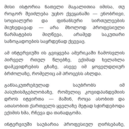
მისი
ისტორია
ნათელი
მაგალითი
ა
იმისა
,
თუ
როგორ
შეიძლება
უცხო
ქვეყანაში
—
ენობრივი
,
სოციალური
და
ფინანსური
სირთულეების
მიუხედავად
—
არა
მხოლოდ
პროფესიული
წარმატების
მიღწევა
,
არამედ
საკუთარი
საზოგადოების
საყრდენად
ქცევაც
.
ამ
ინტერვიუში
ის
გვიყვება
ამერიკაში
ჩამოსვლის
პირველ
რთულ
წლებზე
,
ექიმად
ხელახლა
დამკვიდრების
გზაზე
,
ასევე
იმ
ყოველდღიურ
ბრძოლაზე
,
რომელიც
ამ
პროცესს
ახლდა
.
განსაკუთრებულად
საუბრობს
იმ
პასუხისმგებლობაზე
,
რომელიც
კოვიდპანდემიის
დროს
იტვირთა
—
მაშინ
,
როცა
ასობით
და
ათასობით
ქართველს
ყველაზე
მეტად
სჭირდებოდა
ექიმის
ხმა
,
რჩევა
და
თანადგომა
.
ინტერვიუში საუბარია პროფესიულ ღირსებაზე,