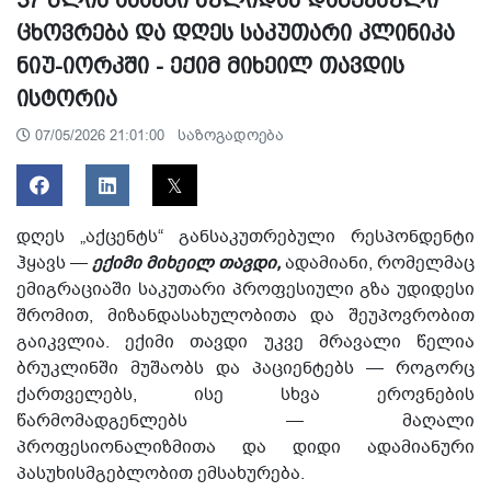
ცხოვრება და დღეს საკუთარი კლინიკა
ნიუ-იორკში - ექიმ მიხეილ თავდის
ისტორია
საზოგადოება
07/05/2026 21:01:00
დღეს
„
აქცენტს“
განსაკუთრებული
რესპონდენტი
ჰყავს
—
ექიმი
მიხეილ
თავდი
,
ადამიანი
,
რომელმაც
ემიგრაციაში
საკუთარი
პროფესიული
გზა
უდიდესი
შრომით
,
მიზანდასახულობითა
და
შეუპოვრობით
გაიკვლია
.
ექიმი
თავდი
უკვე
მრავალი
წელია
ბრუკლინში
მუშაობს
და
პაციენტებს
—
როგორც
ქართველებს
,
ისე
სხვა
ეროვნების
წარმომადგენლებს
—
მაღალი
პროფესიონალიზმითა
და
დიდი
ადამიანური
პასუხისმგებლობით
ემსახურება
.