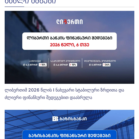
ᲐᲮᲐᲚᲘ ᲐᲛᲑᲔᲑᲘ
ლიბერთიმ 2026 წლის I ნახევარი სტაბილური ზრდითა და
ძლიერი ფინანსური შედეგებით დაასრულა