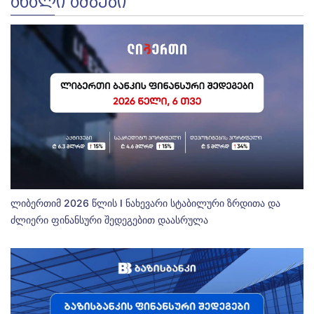
ᲐᲮᲐᲚᲘ ᲐᲛᲑᲔᲑᲘ
ლიბერთიმ 2026 წლის I ნახევარი სტაბილური ზრდითა და
ძლიერი ფინანსური შედეგებით დაასრულა