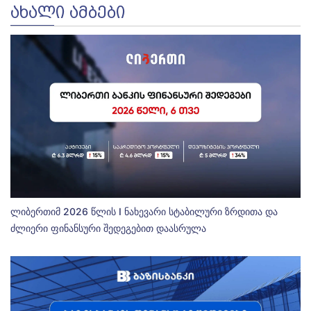
ᲐᲮᲐᲚᲘ ᲐᲛᲑᲔᲑᲘ
ლიბერთიმ 2026 წლის I ნახევარი სტაბილური ზრდითა და
ძლიერი ფინანსური შედეგებით დაასრულა