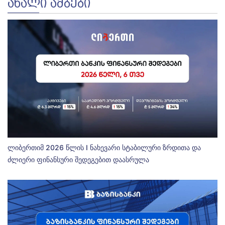
ᲐᲮᲐᲚᲘ ᲐᲛᲑᲔᲑᲘ
ლიბერთიმ 2026 წლის I ნახევარი სტაბილური ზრდითა და
ძლიერი ფინანსური შედეგებით დაასრულა