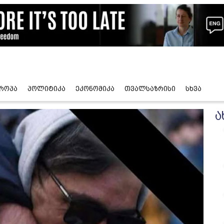
როპა
პოლიტიკა
ეკონომიკა
თვალსაზრისი
სხვა
ა