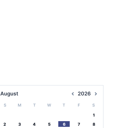
August
2026
S
M
T
W
T
F
S
1
2
3
4
5
6
7
8