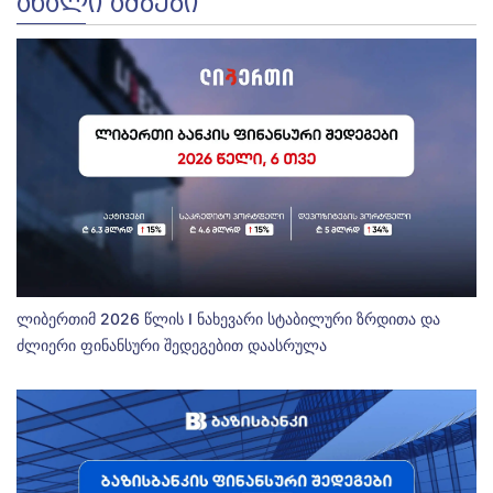
ᲐᲮᲐᲚᲘ ᲐᲛᲑᲔᲑᲘ
ლიბერთიმ 2026 წლის I ნახევარი სტაბილური ზრდითა და
ძლიერი ფინანსური შედეგებით დაასრულა