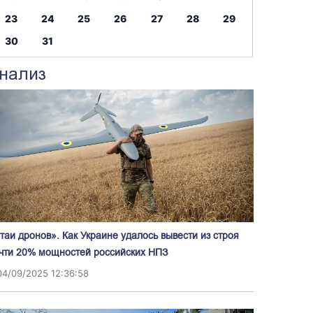
23
24
25
26
27
28
29
30
31
нализ
таи дронов». Как Украине удалось вывести из строя
чти 20% мощностей российских НПЗ
04/09/2025 12:36:58