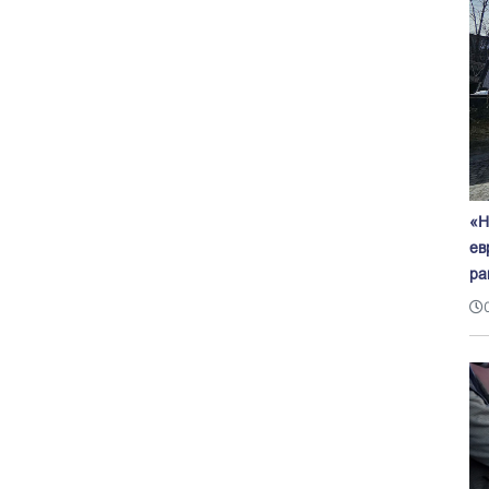
«Н
ев
ра