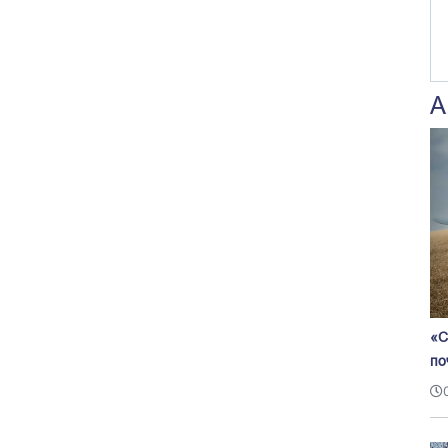
А
«С
по