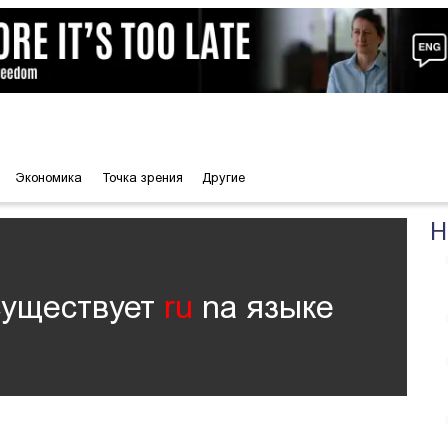
Экономика
Точка зрения
Другие
Н
существует
ru
nа языке