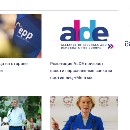
შ
да на стороне
Резолюция ALDE призовет
ии
ввести персональные санкции
против лиц «Мечты»