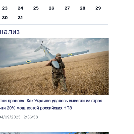
23
24
25
26
27
28
29
30
31
нализ
таи дронов». Как Украине удалось вывести из строя
чти 20% мощностей российских НПЗ
04/09/2025 12:36:58