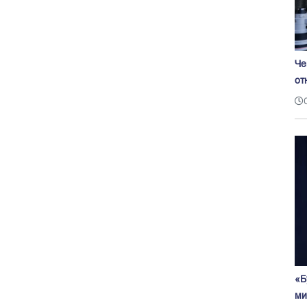
Че
от
«Б
ми