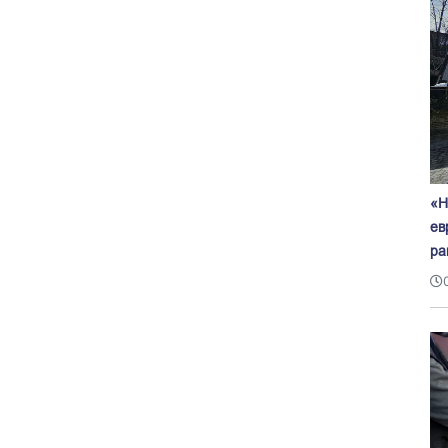
«Н
ев
ра