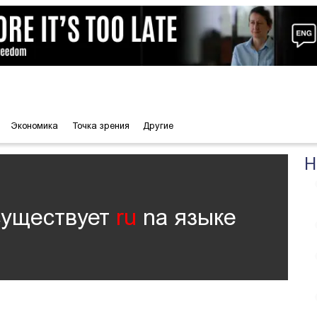
Экономика
Точка зрения
Другие
Н
существует
ru
nа языке