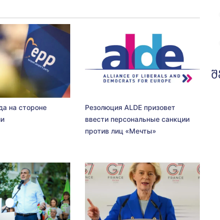
შ
да на стороне
Резолюция ALDE призовет
ии
ввести персональные санкции
против лиц «Мечты»