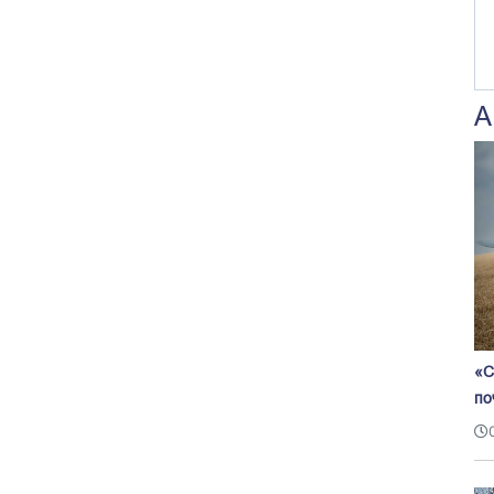
А
«С
по