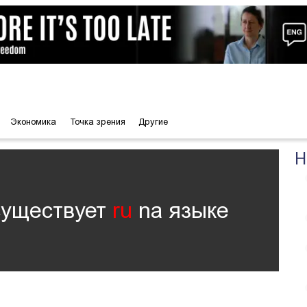
Экономика
Точка зрения
Другие
Н
существует
ru
nа языке