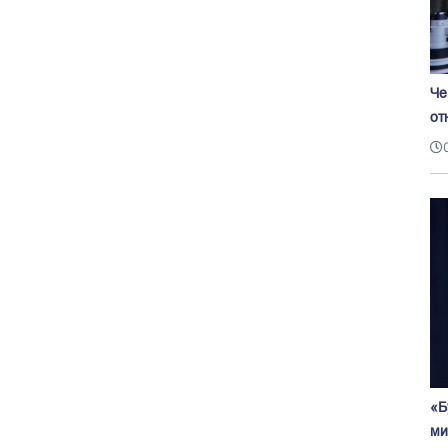
Че
от
«Б
ми