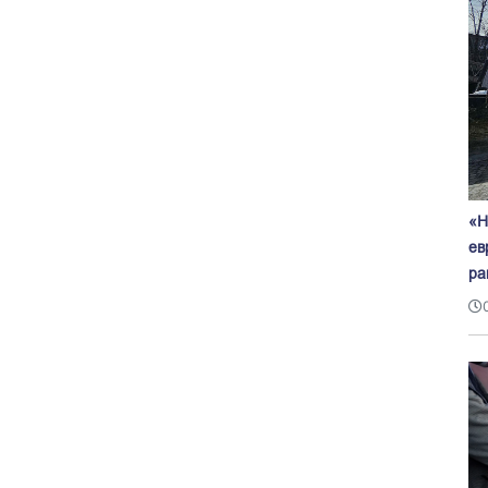
«Н
ев
ра