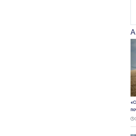
А
«С
по