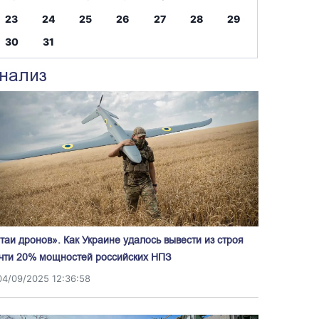
23
24
25
26
27
28
29
30
31
нализ
таи дронов». Как Украине удалось вывести из строя
чти 20% мощностей российских НПЗ
04/09/2025 12:36:58