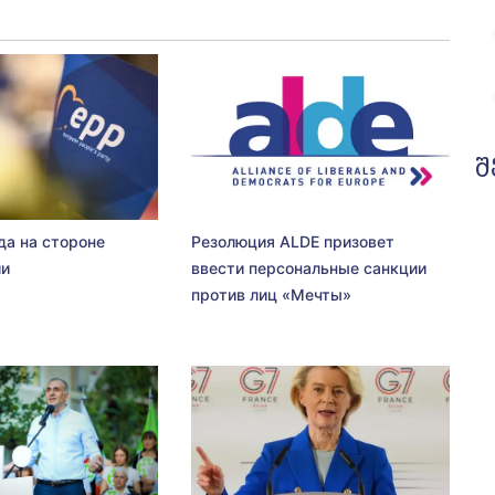
შ
да на стороне
Резолюция ALDE призовет
ии
ввести персональные санкции
против лиц «Мечты»