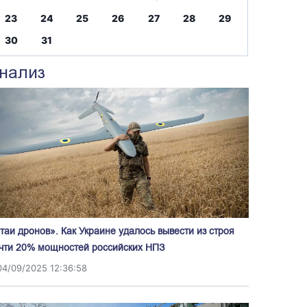
23
24
25
26
27
28
29
30
31
нализ
таи дронов». Как Украине удалось вывести из строя
чти 20% мощностей российских НПЗ
04/09/2025 12:36:58