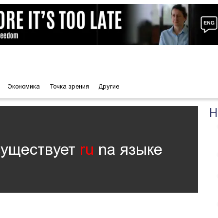
Экономика
Точка зрения
Другие
Н
существует
ru
nа языке