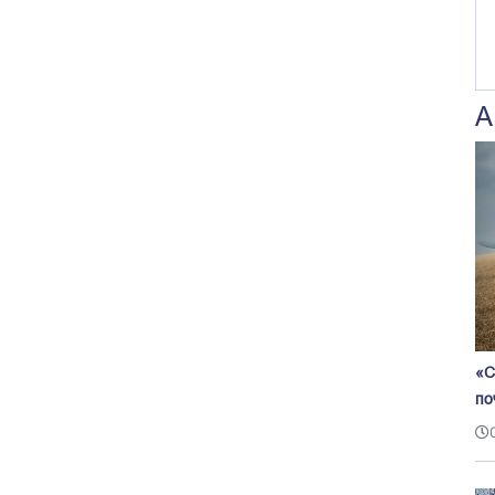
А
«С
по