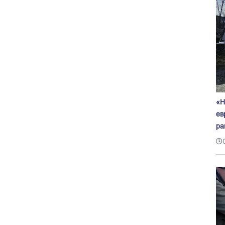
«Н
ев
ра