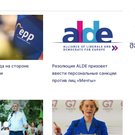
შ
да на стороне
Резолюция ALDE призовет
ии
ввести персональные санкции
против лиц «Мечты»