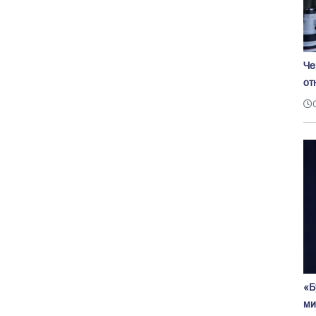
Че
от
«Б
ми