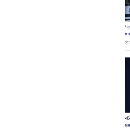
Че
от
«Б
ми