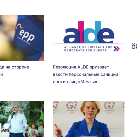
შ
да на стороне
Резолюция ALDE призовет
ии
ввести персональные санкции
против лиц «Мечты»