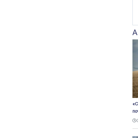
А
«С
по