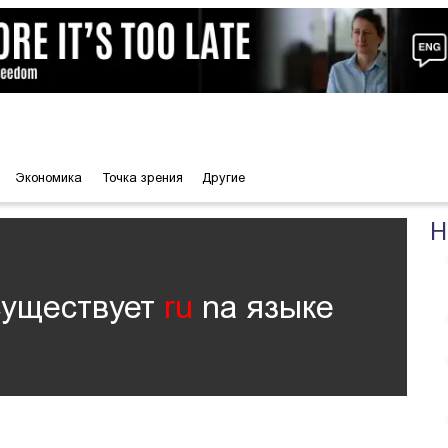
Экономика
Точка зрения
Другие
Н
существует
ru
nа языке