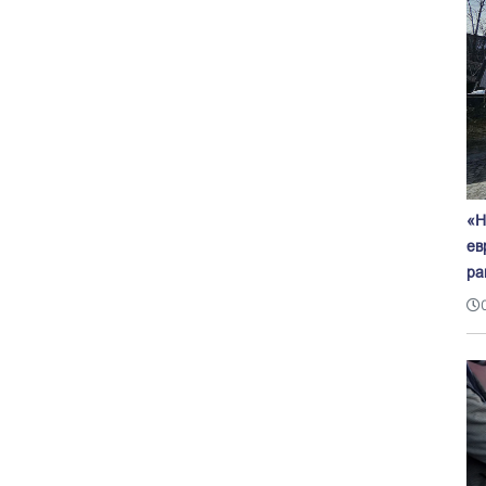
«Н
ев
ра