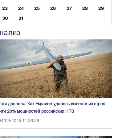
23
24
25
26
27
28
29
30
31
нализ
таи дронов». Как Украине удалось вывести из строя
чти 20% мощностей российских НПЗ
04/09/2025 12:36:58